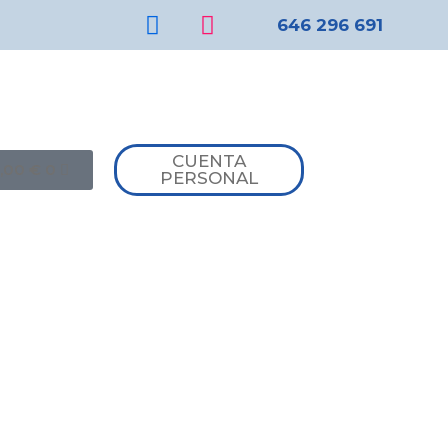
646 296 691
CUENTA
,00
€
0
PERSONAL