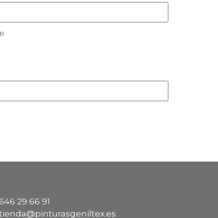
e.
646 29 66 91
tienda@pinturasgeniltex.es