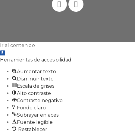
Ir al contenido
Abrir
barra
Herramientas de accesibilidad
de
Aumentar texto
herramientas
Disminuir texto
Escala de grises
Alto contraste
Contraste negativo
Fondo claro
Subrayar enlaces
Fuente legible
Restablecer